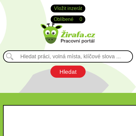
Vložit inzerát
Oblíbené
0