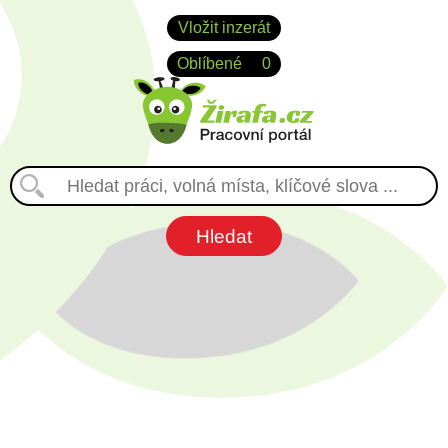
Vložit inzerát
Oblíbené
0