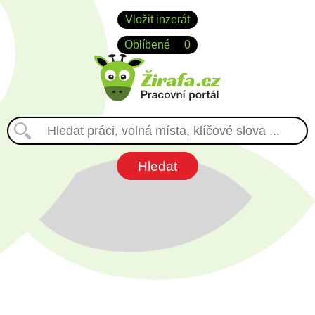
Vložit inzerát
Oblíbené
0