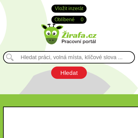
Vložit inzerát
Oblíbené
0