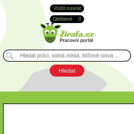
Vložit inzerát
Oblíbené
0