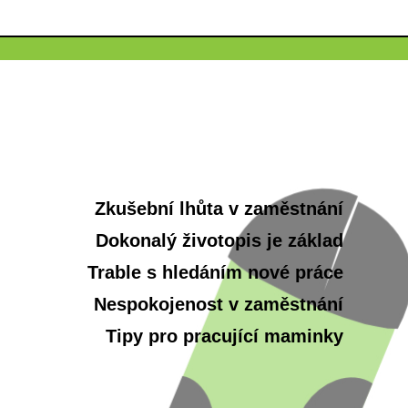
Zkušební lhůta v zaměstnání
Dokonalý životopis je základ
Trable s hledáním nové práce
Nespokojenost v zaměstnání
Tipy pro pracující maminky