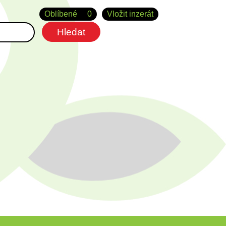
Oblíbené
0
Vložit inzerát