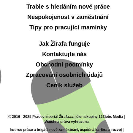
Trable s hledáním nové práce
Nespokojenost v zaměstnání
Tipy pro pracující maminky
Jak Žirafa funguje
Kontaktujte nás
Obchodní podmínky
Zpracování osobních údajů
Ceník služeb
© 2016 - 2025 Pracovní portál Žirafa.cz | člen skupiny 123jobs Media |
Všechna práva vyhrazena
Inzerce práce a brigád, nové zaměstnání, úspěšná kariéra a rozvoj |