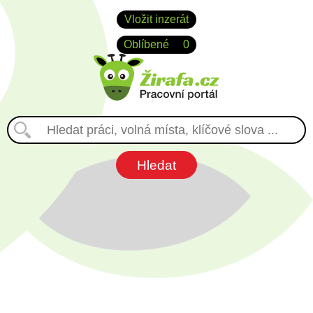
Vložit inzerát
Oblíbené
0