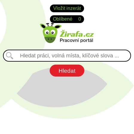
Vložit inzerát
Oblíbené
0