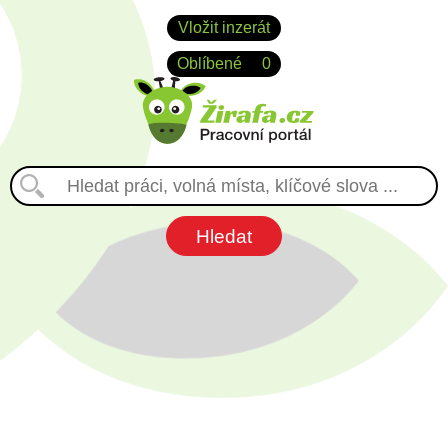
Vložit inzerát
Oblíbené
0