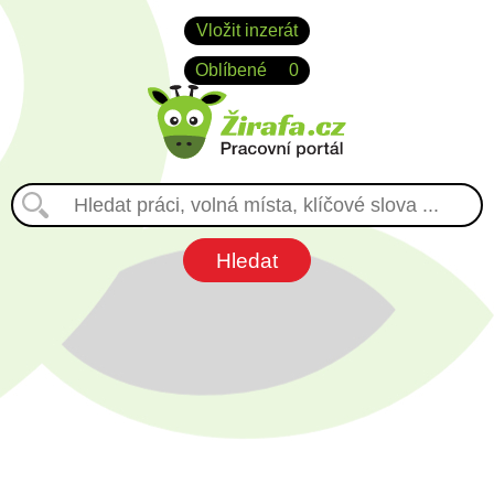
Vložit inzerát
Oblíbené
0