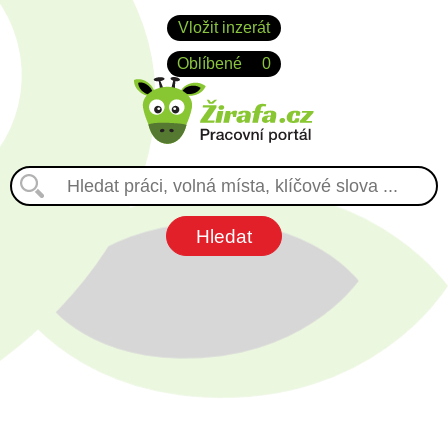
Vložit inzerát
Oblíbené
0