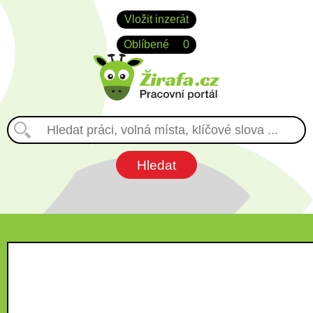
Vložit inzerát
Oblíbené
0