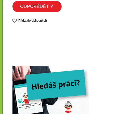
ODPOVĚDĚT ✔
Přidat do oblíbených