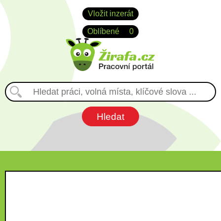
Vložit inzerát
Oblíbené
0