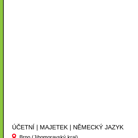
ÚČETNÍ | MAJETEK | NĚMECKÝ JAZYK
Brno (Jihomoravský kraj)