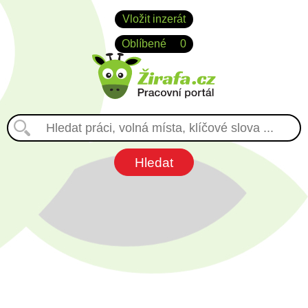
Vložit inzerát
Oblíbené
0