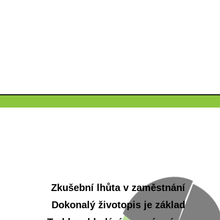
Zkušební lhůta v zaměstnání
Dokonalý životopis je základ