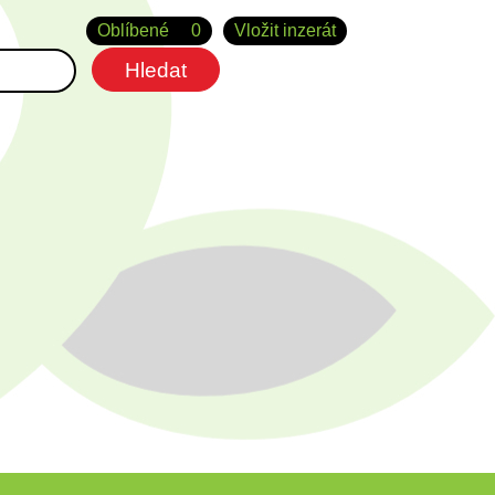
Oblíbené
0
Vložit inzerát