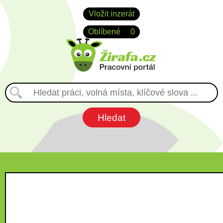
Vložit inzerát
Oblíbené
0