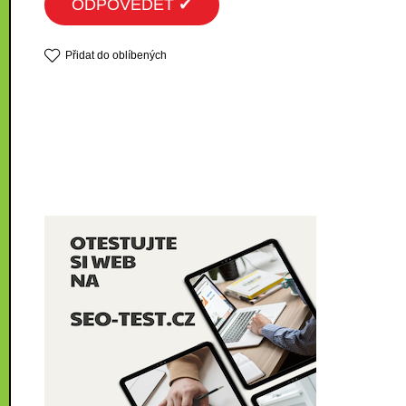
ODPOVĚDĚT ✔
Přidat do oblíbených