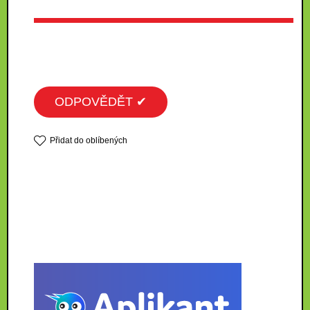
ODPOVĚDĚT ✔
Přidat do oblíbených