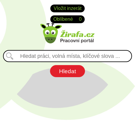
Vložit inzerát
Oblíbené
0