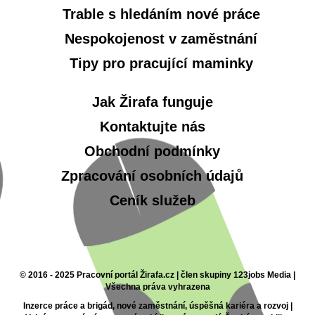
Trable s hledáním nové práce
Nespokojenost v zaměstnání
Tipy pro pracující maminky
Jak Žirafa funguje
Kontaktujte nás
Obchodní podmínky
Zpracování osobních údajů
Ceník služeb
© 2016 - 2025 Pracovní portál Žirafa.cz | člen skupiny 123jobs Media |
Všechna práva vyhrazena
Inzerce práce a brigád, nové zaměstnání, úspěšná kariéra a rozvoj |