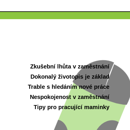
Zkušební lhůta v zaměstnání
Dokonalý životopis je základ
Trable s hledáním nové práce
Nespokojenost v zaměstnání
Tipy pro pracující maminky