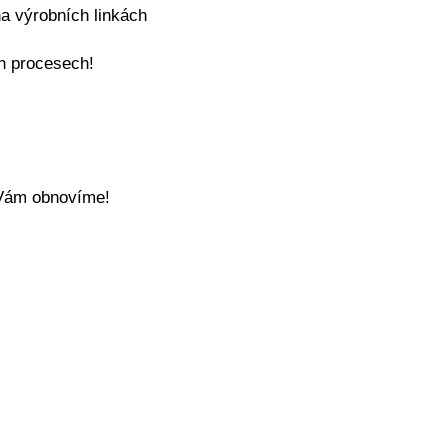
na výrobních linkách
ch procesech!
 Vám obnovíme!