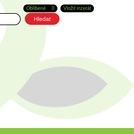
Oblíbené
0
Vložit inzerát