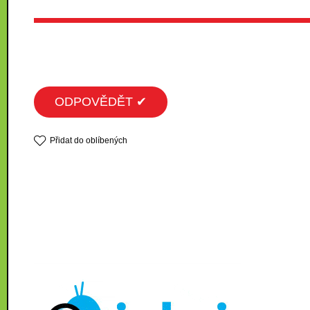
ODPOVĚDĚT ✔
Přidat do oblíbených