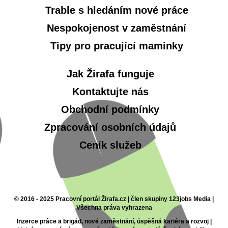
Trable s hledáním nové práce
Nespokojenost v zaměstnání
Tipy pro pracující maminky
Jak Žirafa funguje
Kontaktujte nás
Obchodní podmínky
Zpracování osobních údajů
Ceník služeb
© 2016 - 2025 Pracovní portál Žirafa.cz | člen skupiny 123jobs Media |
Všechna práva vyhrazena
Inzerce práce a brigád, nové zaměstnání, úspěšná kariéra a rozvoj |