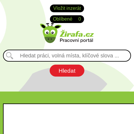
Vložit inzerát
Oblíbené
0