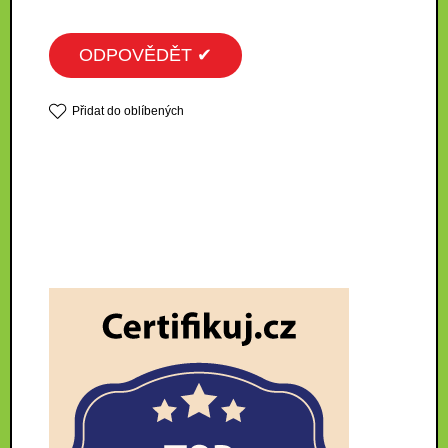
ODPOVĚDĚT ✔
Přidat do oblíbených