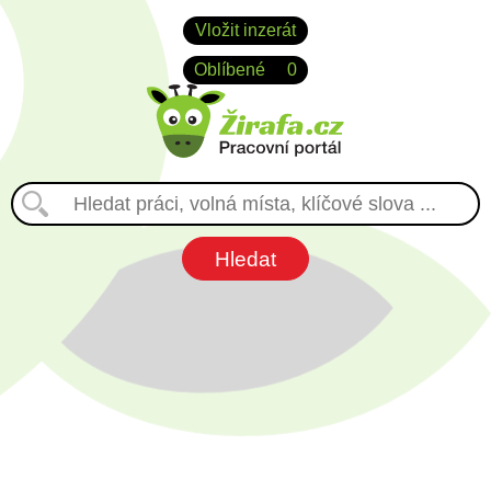
Vložit inzerát
Oblíbené
0