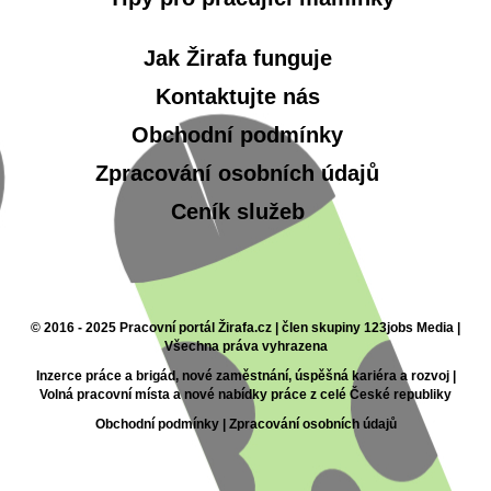
Jak Žirafa funguje
Kontaktujte nás
Obchodní podmínky
Zpracování osobních údajů
Ceník služeb
© 2016 - 2025 Pracovní portál Žirafa.cz | člen skupiny 123jobs Media |
Všechna práva vyhrazena
Inzerce práce a brigád, nové zaměstnání, úspěšná kariéra a rozvoj |
Volná pracovní místa a nové nabídky práce z celé České republiky
Obchodní podmínky
|
Zpracování osobních údajů