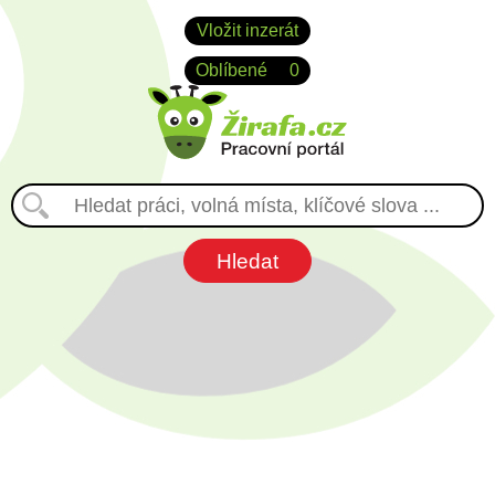
Vložit inzerát
Oblíbené
0