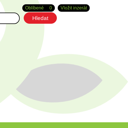
Oblíbené
0
Vložit inzerát