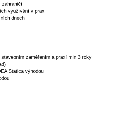
 zahraničí
jich využívání v praxi
lních dnech
e stavebním zaměřením a praxí min 3 roky
ad)
DEA Statica výhodou
hodou