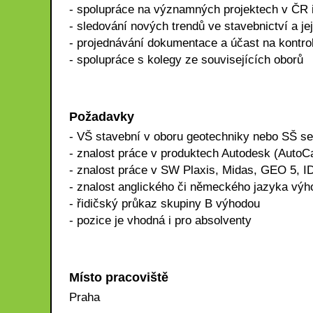
- spolupráce na významných projektech v ČR i
- sledování nových trendů ve stavebnictví a je
- projednávání dokumentace a účast na kontro
- spolupráce s kolegy ze souvisejících oborů
Požadavky
- VŠ stavební v oboru geotechniky nebo SŠ s
- znalost práce v produktech Autodesk (AutoC
- znalost práce v SW Plaxis, Midas, GEO 5, I
- znalost anglického či německého jazyka vý
- řidičský průkaz skupiny B výhodou
- pozice je vhodná i pro absolventy
Místo pracoviště
Praha