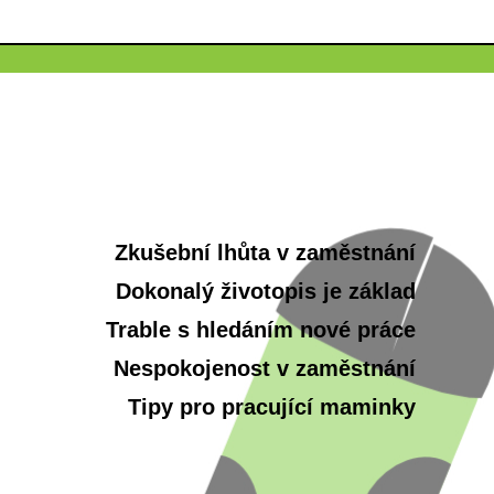
Zkušební lhůta v zaměstnání
Dokonalý životopis je základ
Trable s hledáním nové práce
Nespokojenost v zaměstnání
Tipy pro pracující maminky