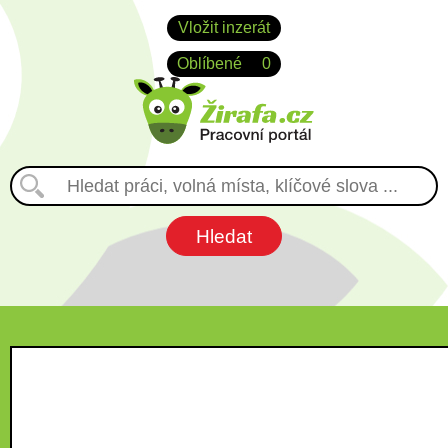
Vložit inzerát
Oblíbené
0