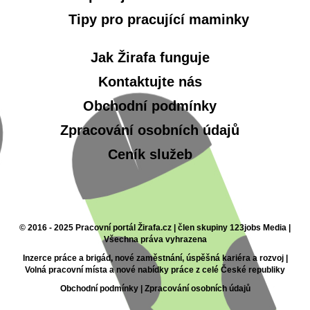
Tipy pro pracující maminky
Jak Žirafa funguje
Kontaktujte nás
Obchodní podmínky
Zpracování osobních údajů
Ceník služeb
© 2016 - 2025 Pracovní portál Žirafa.cz | člen skupiny 123jobs Media |
Všechna práva vyhrazena
Inzerce práce a brigád, nové zaměstnání, úspěšná kariéra a rozvoj |
Volná pracovní místa a nové nabídky práce z celé České republiky
Obchodní podmínky
|
Zpracování osobních údajů