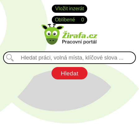
Vložit inzerát
Oblíbené
0