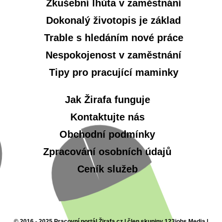
Zkušební lhůta v zaměstnání
Dokonalý životopis je základ
Trable s hledáním nové práce
Nespokojenost v zaměstnání
Tipy pro pracující maminky
Jak Žirafa funguje
Kontaktujte nás
Obchodní podmínky
Zpracování osobních údajů
Ceník služeb
© 2016 - 2025 Pracovní portál Žirafa.cz | člen skupiny 123jobs Media |