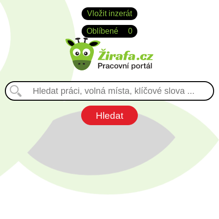
Vložit inzerát
Oblíbené
0