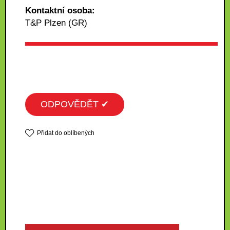
Kontaktní osoba:
T&P Plzen (GR)
ODPOVĚDĚT ✔
Přidat do oblíbených