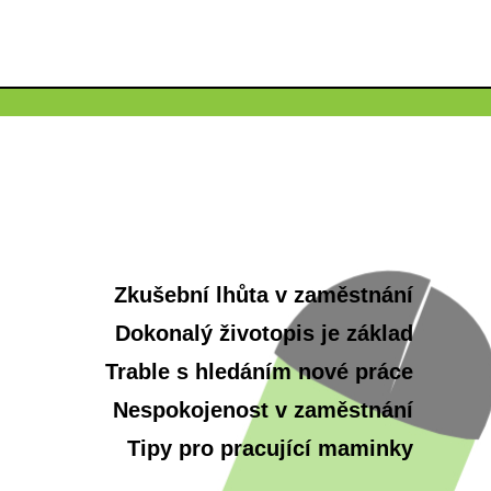
Zkušební lhůta v zaměstnání
Dokonalý životopis je základ
Trable s hledáním nové práce
Nespokojenost v zaměstnání
Tipy pro pracující maminky