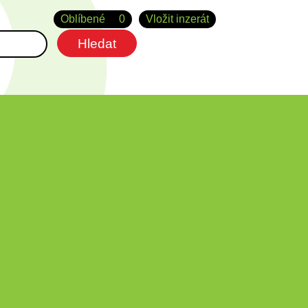
Oblíbené
0
Vložit inzerát