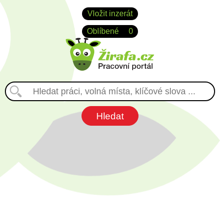
Vložit inzerát
Oblíbené
0