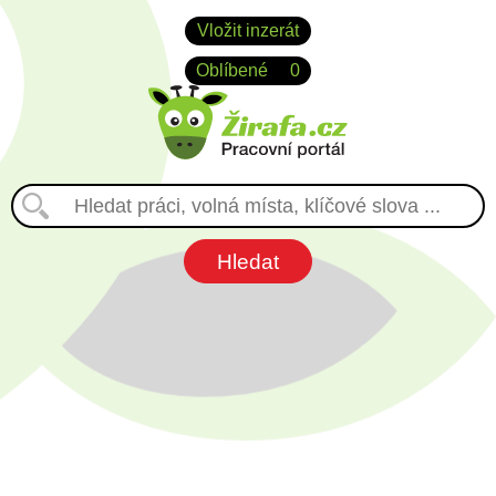
Vložit inzerát
Oblíbené
0