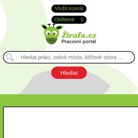
Vložit inzerát
Oblíbené
0