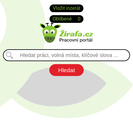
Vložit inzerát
Oblíbené
0