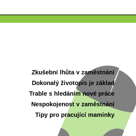
Zkušební lhůta v zaměstnání
Dokonalý životopis je základ
Trable s hledáním nové práce
Nespokojenost v zaměstnání
Tipy pro pracující maminky