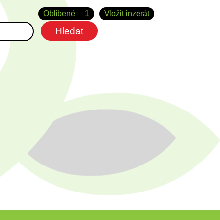
Oblíbené
1
Vložit inzerát