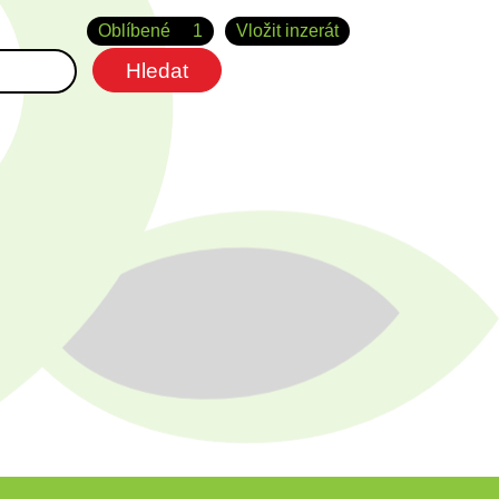
Oblíbené
1
Vložit inzerát