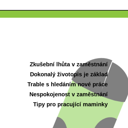
Zkušební lhůta v zaměstnání
Dokonalý životopis je základ
Trable s hledáním nové práce
Nespokojenost v zaměstnání
Tipy pro pracující maminky