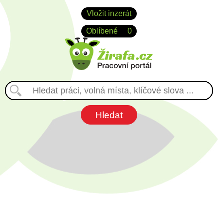
Vložit inzerát
Oblíbené
0