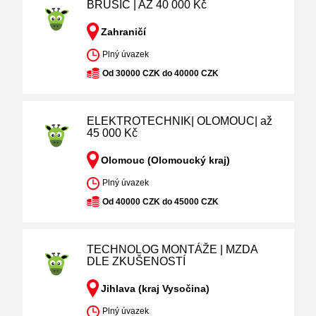
BRUSIČ | AŽ 40 000 Kč
Zahraničí
Plný úvazek
Od 30000 CZK do 40000 CZK
ELEKTROTECHNIK| OLOMOUC| až
45 000 Kč
Olomouc (Olomoucký kraj)
Plný úvazek
Od 40000 CZK do 45000 CZK
TECHNOLOG MONTÁŽE | MZDA
DLE ZKUŠENOSTÍ
Jihlava (kraj Vysočina)
Plný úvazek