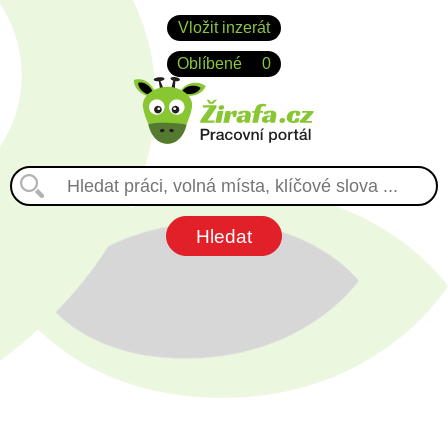
Vložit inzerát
Oblíbené
0