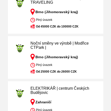
TRAVELING
Brno (Jihomoravský kraj)
Plný úvazek
Od 45000 CZK do 100000 CZK
Noční směny ve výrobě | Modřice
CTPark |
Brno (Jihomoravský kraj)
Plný úvazek
Od 25000 CZK do 26000 CZK
ELEKTRIKÁŘ | centrum Českých
Budějovic
Zahraničí
Plný úvazek