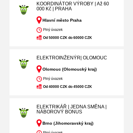
KOORDINÁTOR VÝROBY | Až 60
000 Kč | PRAHA
Hlavní město Praha
Plný úvazek
Od 50000 CZK do 60000 CZK
ELEKTROINŽENÝR| OLOMOUC
Olomouc (Olomoucký kraj)
Plný úvazek
Od 40000 CZK do 45000 CZK
ELEKTRIKÁŘ | JEDNA SMĚNA |
NÁBOROVÝ BONUS
Brno (Jihomoravský kraj)
Plný úvazek