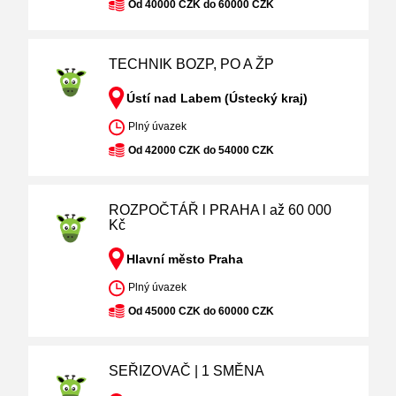
Od 40000 CZK do 60000 CZK
TECHNIK BOZP, PO A ŽP
Ústí nad Labem (Ústecký kraj)
Plný úvazek
Od 42000 CZK do 54000 CZK
ROZPOČTÁŘ l PRAHA l až 60 000
Kč
Hlavní město Praha
Plný úvazek
Od 45000 CZK do 60000 CZK
SEŘIZOVAČ | 1 SMĚNA