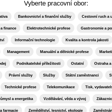
Vyberte pracovní obor:
ativa
Bankovnictví a finanční služby
Cestovní ruch a 
a finance
Elektrotechnické profese
Gastronomie a po
tví
Informační technologie
Kvalita a kontrola jakosti
Management
Manuální a dělnické profese
Market
odej
Podnikatelské příležitosti
Ostatní
Ostraha a
Právní služby
Služby
Státní zaměstnanci
S
Technické profese
Telekomunikace
Tisk, vydavatels
růmysl a energetika
Vzdělávání, věda a vývoj
Zákaznic
 a farmacie
Zemědělství, lesnictví, ekologie
Zaměstnání