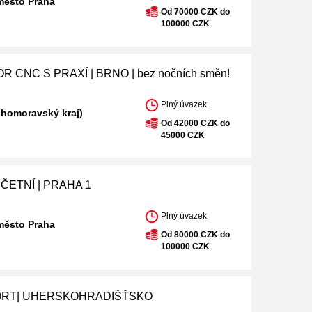
město Praha
Od 70000 CZK do
100000 CZK
 CNC S PRAXÍ | BRNO | bez nočních směn!
Plný úvazek
ihomoravský kraj)
Od 42000 CZK do
45000 CZK
ČETNÍ | PRAHA 1
Plný úvazek
město Praha
Od 80000 CZK do
100000 CZK
ORT| UHERSKOHRADIŠŤSKO