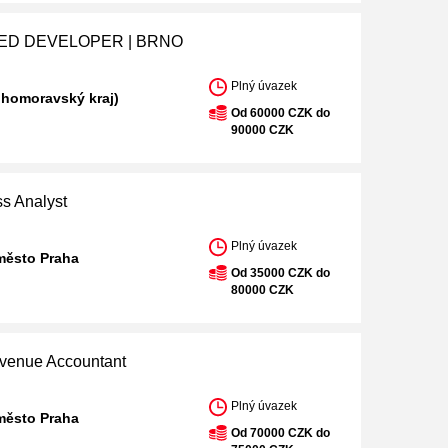
D DEVELOPER | BRNO
Plný úvazek
ihomoravský kraj)
Od 60000 CZK do
90000 CZK
ss Analyst
Plný úvazek
město Praha
Od 35000 CZK do
80000 CZK
venue Accountant
Plný úvazek
město Praha
Od 70000 CZK do