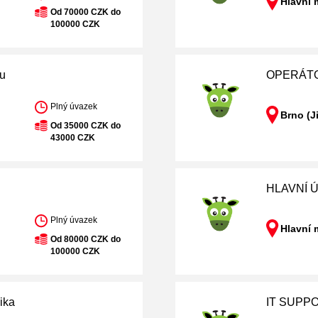
Hlavní 
Od 70000 CZK do
100000 CZK
su
OPERÁTOR
Plný úvazek
Brno (J
Od 35000 CZK do
43000 CZK
HLAVNÍ Ú
Plný úvazek
Hlavní 
Od 80000 CZK do
100000 CZK
ika
IT SUPP