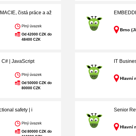
IE, čistá práce a až
EMBEDDE
Plný úvazek
Brno (J
Od 42000 CZK do
48400 CZK
 | JavaScript
IT Busine
Plný úvazek
)
Hlavní 
Od 50000 CZK do
80000 CZK
nal safety | i
Senior Re
Plný úvazek
Hlavní 
Od 80000 CZK do