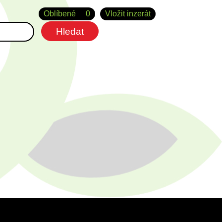
Oblíbené
0
Vložit inzerát