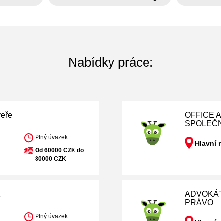
Nabídky práce:
veře
OFFICE 
SPOLEČ
Plný úvazek
Hlavní 
Od 60000 CZK do
80000 CZK
1
ADVOKÁT
PRÁVO
Plný úvazek