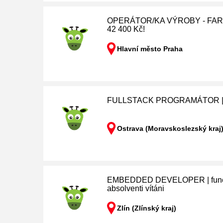
OPERÁTOR/KA VÝROBY - FARMAC
42 400 Kč!
Hlavní město Praha
FULLSTACK PROGRAMÁTOR | C#
Ostrava (Moravskoslezský kraj
EMBEDDED DEVELOPER | functio
absolventi vítáni
Zlín (Zlínský kraj)