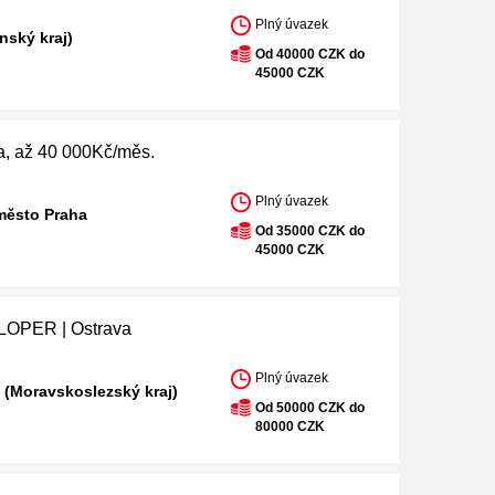
Plný úvazek
ínský kraj)
Od 40000 CZK do
45000 CZK
ka, až 40 000Kč/měs.
Plný úvazek
město Praha
Od 35000 CZK do
45000 CZK
OPER | Ostrava
Plný úvazek
 (Moravskoslezský kraj)
Od 50000 CZK do
80000 CZK