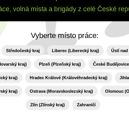
áce, volná místa a brigády z celé České rep
Vyberte místo práce:
Středočeský kraj
Liberec (Liberecký kraj)
Ústí nad
lovarský kraj)
Plzeň (Plzeňský kraj)
České Budějovice 
cký kraj)
Hradec Králové (Královéhradecký kraj)
Jihl
ský kraj)
Ostrava (Moravskoslezský kraj)
Olomouc (O
Zlín (Zlínský kraj)
Zahraničí