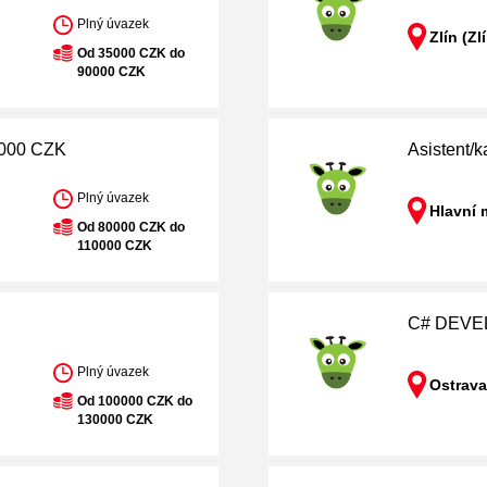
Plný úvazek
Zlín (Zl
Od 35000 CZK do
90000 CZK
 000 CZK
Asistent/
Plný úvazek
Hlavní 
Od 80000 CZK do
110000 CZK
C# DEVEL
Plný úvazek
Ostrava
Od 100000 CZK do
130000 CZK