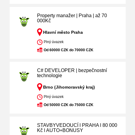
Property manažer | Praha | až 70
000Kč
Hlavní město Praha
Plný úvazek
Od 60000 CZK do 70000 CZK
C# DEVELOPER | bezpečnostní
technologie
Brno (Jihomoravský kraj)
Plný úvazek
Od 50000 CZK do 75000 CZK
STAVBYVEDOUCÍ l PRAHA l 80 000
Kč l AUTO+BONUSY