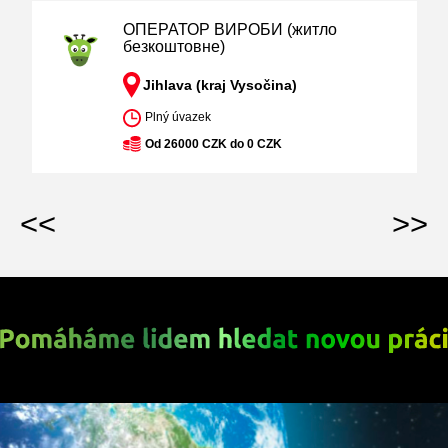
ОПЕРАТОР ВИРОБИ (житло
безкоштовне)
Jihlava (kraj Vysočina)
Plný úvazek
Od 26000 CZK do 0 CZK
<<
>>