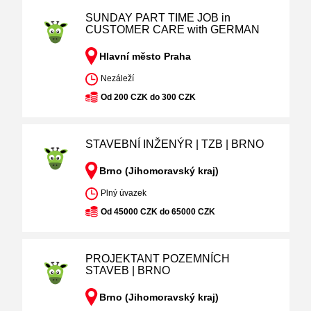
SUNDAY PART TIME JOB in
CUSTOMER CARE with GERMAN
Hlavní město Praha
Nezáleží
Od 200 CZK do 300 CZK
STAVEBNÍ INŽENÝR | TZB | BRNO
Brno (Jihomoravský kraj)
Plný úvazek
Od 45000 CZK do 65000 CZK
PROJEKTANT POZEMNÍCH
STAVEB | BRNO
Brno (Jihomoravský kraj)