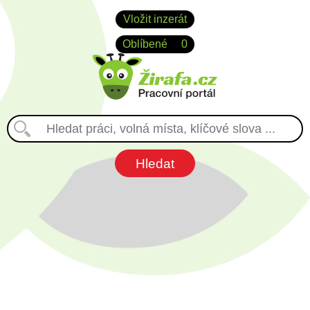
Vložit inzerát
Oblíbené
0