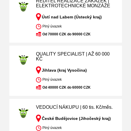
ŘEDITEL REALIZACE ZÁKAZEK |
ELEKTROTECHNICKÉ MONZÁŽE
Ústí nad Labem (Ústecký kraj)
Plný úvazek
Od 70000 CZK do 90000 CZK
QUALITY SPECIALIST | AŽ 60 000
KČ
Jihlava (kraj Vysočina)
Plný úvazek
Od 40000 CZK do 60000 CZK
VEDOUCÍ NÁKUPU | 60 tis. Kč/měs.
České Budějovice (Jihočeský kraj)
Plný úvazek