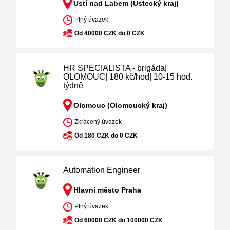
Ústí nad Labem (Ústecký kraj)
Plný úvazek
Od 40000 CZK do 0 CZK
HR SPECIALISTA - brigáda|
OLOMOUC| 180 kč/hod| 10-15 hod.
týdně
Olomouc (Olomoucký kraj)
Zkrácený úvazek
Od 180 CZK do 0 CZK
Automation Engineer
Hlavní město Praha
Plný úvazek
Od 60000 CZK do 100000 CZK