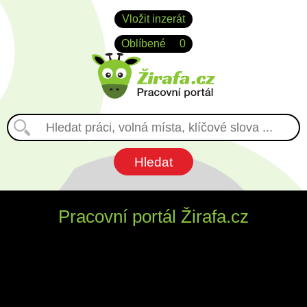
Vložit inzerát
Oblíbené
0
Pracovní portál Žirafa.cz