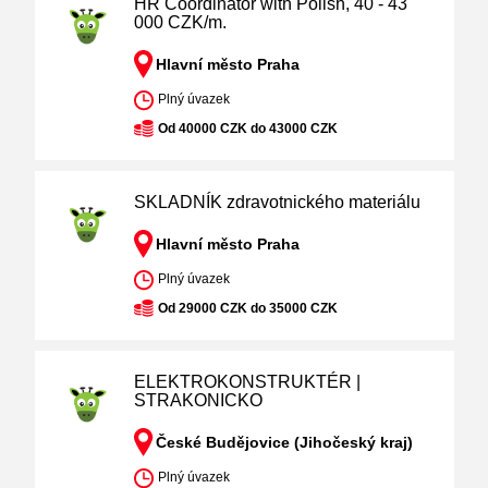
HR Coordinator with Polish, 40 - 43
000 CZK/m.
Hlavní město Praha
Plný úvazek
Od 40000 CZK do 43000 CZK
SKLADNÍK zdravotnického materiálu
Hlavní město Praha
Plný úvazek
Od 29000 CZK do 35000 CZK
ELEKTROKONSTRUKTÉR |
STRAKONICKO
České Budějovice (Jihočeský kraj)
Plný úvazek