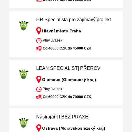
HR Specialista pro zajímavý projekt
Hlavní město Praha
Plný úvazek
Od 40000 CZK do 45000 CZK
LEAN SPECIALIST| PŘEROV
Olomouc (Olomoucký kraj)
Plný úvazek
Od 60000 CZK do 70000 CZK
Nástrojář | I BEZ PRAXE!
Ostrava (Moravskoslezský kraj)