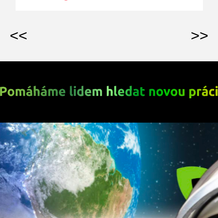
<<
>>