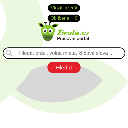
Vložit inzerát
Oblíbené
0