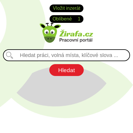
Vložit inzerát
Oblíbené
1