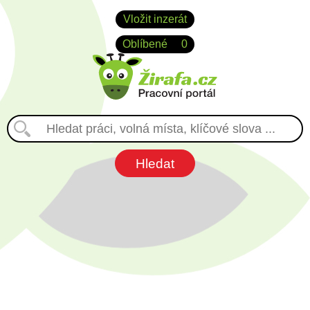
Vložit inzerát
Oblíbené
0