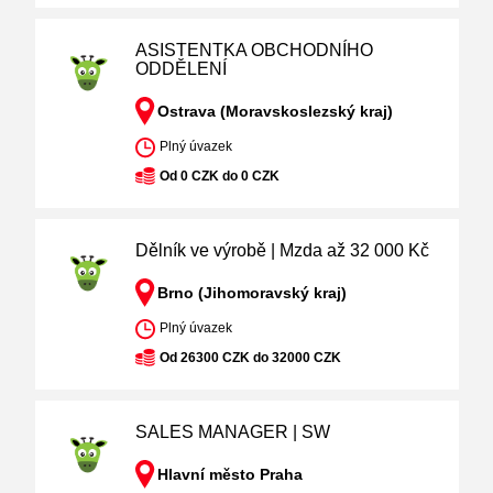
ASISTENTKA OBCHODNÍHO
ODDĚLENÍ
Ostrava (Moravskoslezský kraj)
Plný úvazek
Od 0 CZK do 0 CZK
Dělník ve výrobě | Mzda až 32 000 Kč
Brno (Jihomoravský kraj)
Plný úvazek
Od 26300 CZK do 32000 CZK
SALES MANAGER | SW
Hlavní město Praha